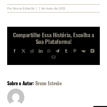
Por
Bruno Estevão
|
7 de maio de 2025
Compartilhe Essa História, Escolha a
Sua Plataforma!
Facebook
X
Reddit
LinkedIn
WhatsApp
Telegram
Tumblr
Pinterest
Vk
Xing
E-
mail
Sobre o Autor:
Bruno Estevão