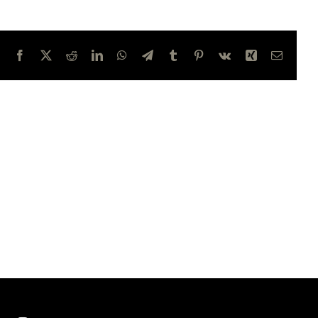
Facebook
X
Reddit
LinkedIn
WhatsApp
Telegram
Tumblr
Pinterest
Vk
Xing
E-
mail