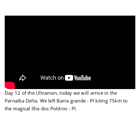
Ir
para
o
conteúdo
Day 12 of the Ultraman, today we will arrive in the
Parnaíba Delta. We left Barra grande - PI kiting 75km to
the magical Ilha dos Poldros - PI.